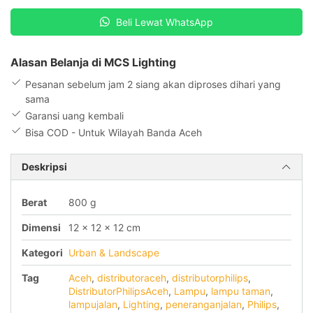
LED540/WW
6W
Beli Lewat WhatsApp
20D
100-
Alasan Belanja di MCS Lighting
240V
Pesanan sebelum jam 2 siang akan diproses dihari yang
sama
Garansi uang kembali
Bisa COD - Untuk Wilayah Banda Aceh
Deskripsi
Berat
800 g
Dimensi
12 × 12 × 12 cm
Kategori
Urban & Landscape
Tag
Aceh
,
distributoraceh
,
distributorphilips
,
DistributorPhilipsAceh
,
Lampu
,
lampu taman
,
lampujalan
,
Lighting
,
peneranganjalan
,
Philips
,