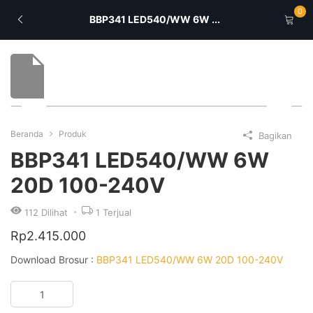
0
BBP341 LED540/WW 6W ...
Beranda
Produk
Bagikan
BBP341 LED540/WW 6W
20D 100-240V
112
Dilihat
1
Terjual
Rp
2.415.000
Download Brosur :
BBP341 LED540/WW 6W 20D 100-240V
Kuantitas
BBP341