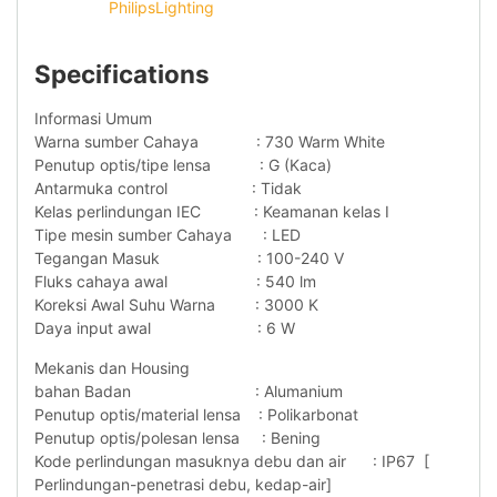
PhilipsLighting
Specifications
Informasi Umum
Warna sumber Cahaya : 730 Warm White
Penutup optis/tipe lensa : G (Kaca)
Antarmuka control : Tidak
Kelas perlindungan IEC : Keamanan kelas I
Tipe mesin sumber Cahaya : LED
Tegangan Masuk : 100-240 V
Fluks cahaya awal : 540 lm
Koreksi Awal Suhu Warna : 3000 K
Daya input awal : 6 W
Mekanis dan Housing
bahan Badan : Alumanium
Penutup optis/material lensa : Polikarbonat
Penutup optis/polesan lensa : Bening
Kode perlindungan masuknya debu dan air : IP67 [
Perlindungan-penetrasi debu, kedap-air]