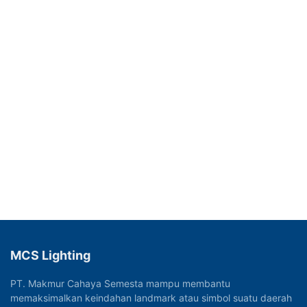
MCS Lighting
PT. Makmur Cahaya Semesta mampu membantu
memaksimalkan keindahan landmark atau simbol suatu daerah