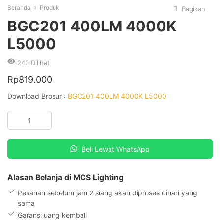
Beranda
Produk
Bagikan
BGC201 400LM 4000K
L5000
240
Dilihat
Rp
819.000
Download Brosur :
BGC201 400LM 4000K L5000
Kuantitas
BGC201
400LM
4000K
Beli Lewat WhatsApp
L5000
Alasan Belanja di MCS Lighting
Pesanan sebelum jam 2 siang akan diproses dihari yang
sama
Garansi uang kembali