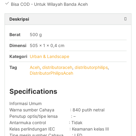
Bisa COD - Untuk Wilayah Banda Aceh
Deskripsi
Berat
500 g
Dimensi
505 × 1 × 0,4 cm
Kategori
Urban & Landscape
Tag
Aceh
,
distributoraceh
,
distributorphilips
,
DistributorPhilipsAceh
Specifications
Informasi Umum
Warna sumber Cahaya : 840 putih netral
Penutup optis/tipe lensa : –
Antarmuka control : Tidak
Kelas perlindungan IEC : Keamanan kelas III
Tipe mesin sumber Cahaya : LED