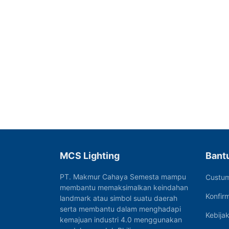
MCS Lighting
Bant
PT. Makmur Cahaya Semesta mampu
Custum
membantu memaksimalkan keindahan
Konfir
landmark atau simbol suatu daerah
serta membantu dalam menghadapi
Kebija
kemajuan industri 4.0 menggunakan