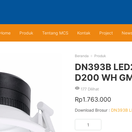
Home
Produk
Tentang MCS
Kontak
Project
New
Beranda
Produk
DN393B LED
D200 WH G
177
Dilihat
Rp
1.763.000
Download Brosur :
DN393B L
Kuantitas
DN393B