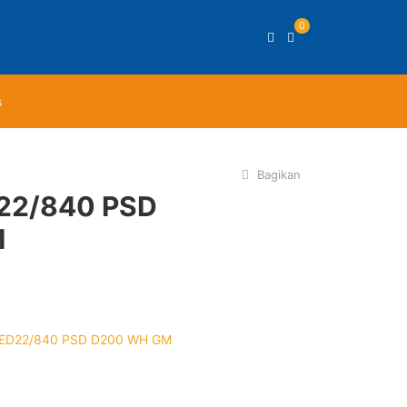
0
s
Bagikan
22/840 PSD
M
ED22/840 PSD D200 WH GM