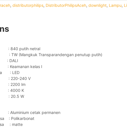
oraceh
,
distributorphilips
,
DistributorPhilipsAceh
,
downlight
,
Lampu
,
L
ons
: 840 putih netral
sa : TW (Mangkuk Transparandengan penutup putih)
 : DALI
C : Keamanan kelas I
aya : LED
: 220-240 V
 : 2200 lm
na : 4000 K
: 20.5 W
uminium cetak permanen
nsa : Polikarbonat
ensa : matte