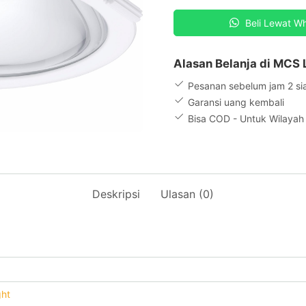
LED22/840
PSD
Beli Lewat W
D200
WH
GM
Alasan Belanja di MCS 
Pesanan sebelum jam 2 si
Garansi uang kembali
Bisa COD - Untuk Wilaya
Deskripsi
Ulasan (0)
ght