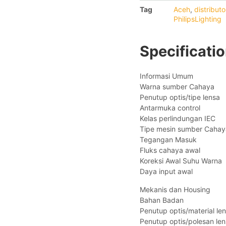
Tag
Aceh
,
distribut
PhilipsLighting
Specificati
Informasi Umum
Warna sumber Cahaya 
Penutup optis/tipe len
Antarmuka control
Kelas perlindungan IE
Tipe mesin sumber Cah
Tegangan Masuk 
Fluks cahaya awal
Koreksi Awal Suhu War
Daya input awal 
Mekanis dan Housing
Bahan Badan : Al
Penutup optis/material le
Penutup optis/polesan l