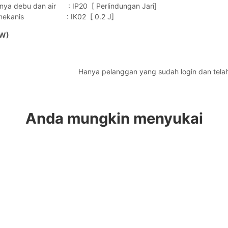
nya debu dan air : IP20 [ Perlindungan Jari]
ak mekanis : IK02 [ 0.2 J]
NW)
Hanya pelanggan yang sudah login dan tela
Anda mungkin menyukai