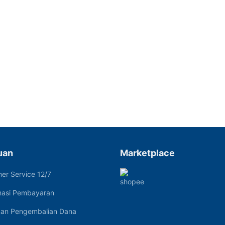
uan
Marketplace
er Service 12/7
masi Pembayaran
kan Pengembalian Dana