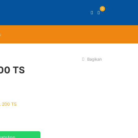
0
s
Bagikan
00 TS
 200 TS
hatsApp