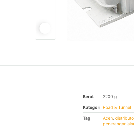
Berat
2200 g
Kategori
Road & Tunnel
Tag
Aceh
,
distribut
peneranganjala