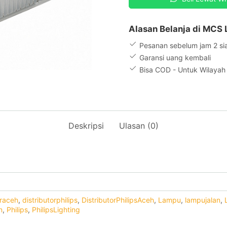
TS
Alasan Belanja di MCS 
Pesanan sebelum jam 2 si
Garansi uang kembali
Bisa COD - Untuk Wilaya
Deskripsi
Ulasan (0)
oraceh
,
distributorphilips
,
DistributorPhilipsAceh
,
Lampu
,
lampujalan
,
n
,
Philips
,
PhilipsLighting