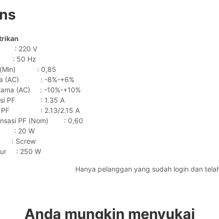
ons
trikan
: 220 V
: 50 Hz
an (Min) : 0,85
ama (AC) : -8%-+6%
Utama (AC) : -10%-+10%
reksi PF : 1.35 A
eksi PF : 2.13/2.15 A
ensasi PF (Nom) : 0,60
 : 20 W
: Screw
ukur : 250 W
Hanya pelanggan yang sudah login dan tela
Anda mungkin menyukai