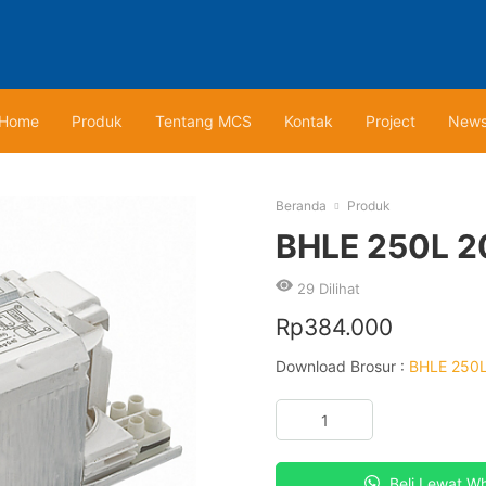
Home
Produk
Tentang MCS
Kontak
Project
New
Beranda
Produk
BHLE 250L 2
29
Dilihat
Rp
384.000
Download Brosur :
BHLE 250L
Kuantitas
BHLE
250L
200
Beli Lewat W