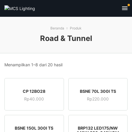
Beranda
Produk
Road & Tunnel
Menampilkan 1–8 dari 20 hasil
CP 12BO28
BSNE 70L 300I TS
Rp
40.000
Rp
220.000
BSNE 150L 300I TS
BRP132 LED175/NW