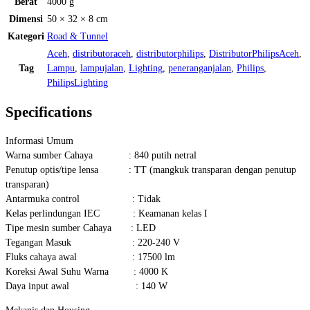
Berat
4000 g
Dimensi
50 × 32 × 8 cm
Kategori
Road & Tunnel
Aceh
,
distributoraceh
,
distributorphilips
,
DistributorPhilipsAceh
,
Tag
Lampu
,
lampujalan
,
Lighting
,
peneranganjalan
,
Philips
,
PhilipsLighting
Specifications
Informasi Umum
Warna sumber Cahaya : 840 putih netral
Penutup optis/tipe lensa : TT (mangkuk transparan dengan penutup
transparan)
Antarmuka control : Tidak
Kelas perlindungan IEC : Keamanan kelas I
Tipe mesin sumber Cahaya : LED
Tegangan Masuk : 220-240 V
Fluks cahaya awal : 17500 lm
Koreksi Awal Suhu Warna : 4000 K
Daya input awal : 140 W