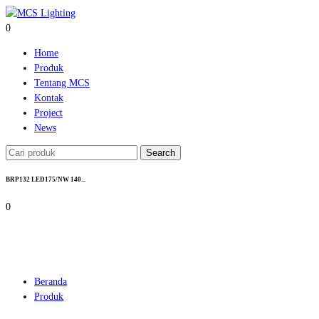
0
Home
Produk
Tentang MCS
Kontak
Project
News
Search
BRP132 LED175/NW 140...
0
Beranda
Produk