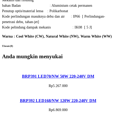
Mekanis dan Housing
bahan Badan : Aluminium cetak permanen
Penutup optis/material lensa : Polikarbonat
Kode perlindungan masuknya debu dan air : IP66 [ Perlindungan-
penetrasi debu, tahan-jet]
Kode pelindung dampak mekanis : IK08 [ 5 J]
Warna : Cool White (CW), Natural White (NW), Warm White (WW)
Ulasan (0)
Anda mungkin menyukai
BRP391 LED70/NW 50W 220-240V DM
Rp
5.267.000
BRP392 LED168/NW 120W 220-240V DM
Rp
6.869.000