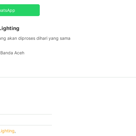
hatsApp
Lighting
ang akan diproses dihari yang sama
h Banda Aceh
Lighting
,