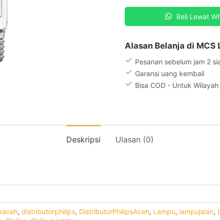
T
Essential
Beli Lewat W
250W
E
E40
Alasan Belanja di MCS 
1SL/12
Pesanan sebelum jam 2 si
Garansi uang kembali
Bisa COD - Untuk Wilaya
Deskripsi
Ulasan (0)
oraceh
,
distributorphilips
,
DistributorPhilipsAceh
,
Lampu
,
lampujalan
,