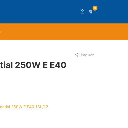
0
s
Bagikan
tial 250W E E40
ential 250W E E40 1SL/12