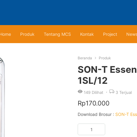
Home
Produk
Tentang MCS
Kontak
Project
New
Beranda
Produk
SON-T Essen
1SL/12
149
Dilihat
3
Terjual
Rp
170.000
Download Brosur :
SON-T Ess
Kuantitas
SON-