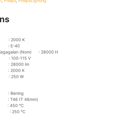
n
,
Philips
,
PhilipsLighting
ons
a : 2000 K
: E-40
 Kegagalan (Nom) : 28000 H
 100-115 V
 : 28000 lm
na : 2000 K
 : 250 W
: Bening
 T46 (T 46mm)
 450 °C
s) : 250 °C