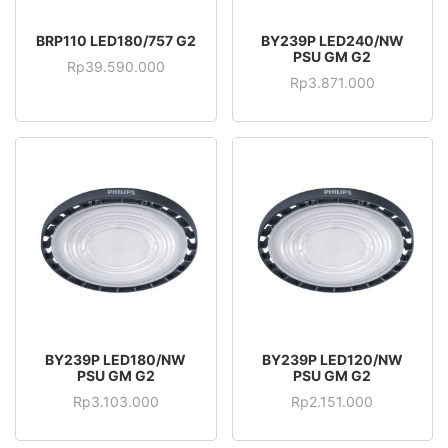
BRP110 LED180/757 G2
BY239P LED240/NW
PSU GM G2
Rp
39.590.000
Rp
3.871.000
BY239P LED180/NW
BY239P LED120/NW
PSU GM G2
PSU GM G2
Rp
3.103.000
Rp
2.151.000